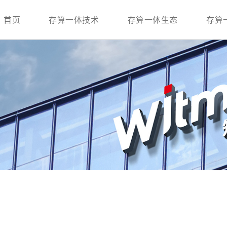
首页
存算一体技术
存算一体生态
存算