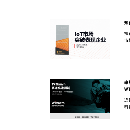
知
知
市
率
W
近
科