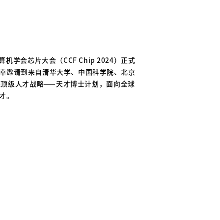
会芯片大会（CCF Chip 2024）正式
幸邀请到来自清华大学、中国科学院、北京
顶级人才战略——天才博士计划，面向全球
才。