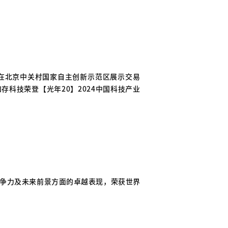
典在北京中关村国家自主创新示范区展示交易
科技荣登【光年20】2024中国科技产业
场竞争力及未来前景方面的卓越表现，荣获世界
。