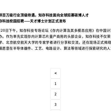
供百万级行业顶级待遇，知存科技面向全球招募硕博人才
存科技校园招聘——天才博士计划正式发布
月20日下午，知存科技专场论坛《存内计算及其多模态应用》在中国计算机学
办。作为率先实现存内计算芯片量产商用的头部企业，知存科技不仅荣
学、北京航空航天大学的专家学者进行分享和交流，还在现场正式揭晓
募愿意在半导体器件、工艺、电路设计、算法等领域进行探索研究的人
<
1
2
3