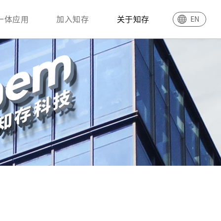
一体应用
加入知存
关于知存
EN