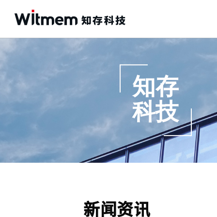
知存
科技
新闻资讯